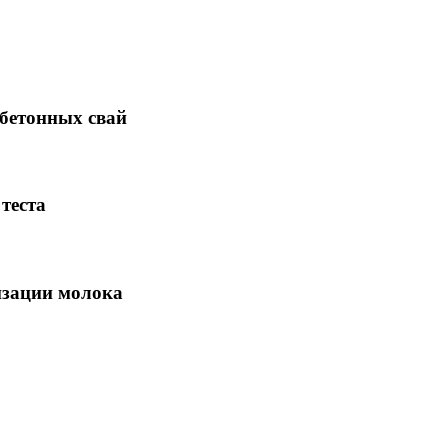
 бетонных свай
теста
изации молока