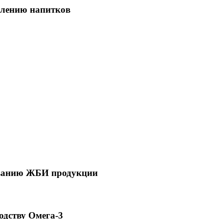
влению напитков
иванию ЖБИ продукции
одству Омега-3